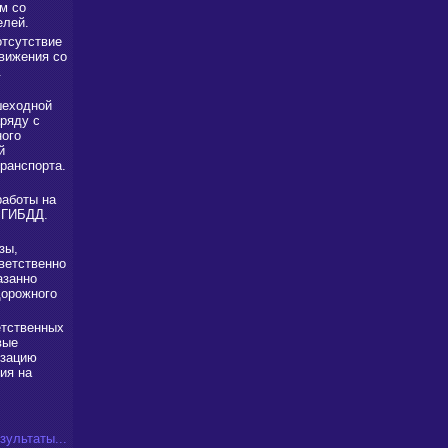
м со
елей.
отсутствие
вижения со
.
шеходной
ряду с
ого
й
ранспорта.
работы на
ы ГИБДД.
зы,
ветственно
азанно
дорожного
тственных
вые
изацию
ия на
зультаты...