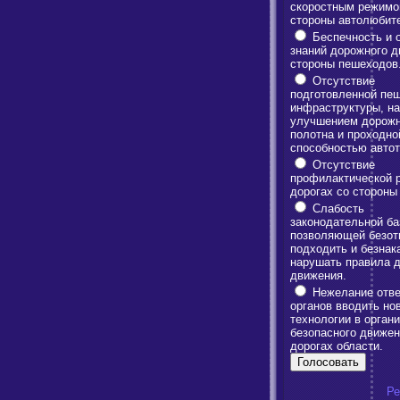
скоростным режимо
стороны автолюбит
Беспечность и 
знаний дорожного д
стороны пешеходов
Отсутствие
подготовленной пе
инфраструктуры, на
улучшением дорожн
полотна и проходно
способностью автот
Отсутствие
профилактической 
дорогах со сторон
Слабость
законодательной ба
позволяющей безот
подходить и безнак
нарушать правила 
движения.
Нежелание отве
органов вводить но
технологии в орган
безопасного движен
дорогах области.
Ре