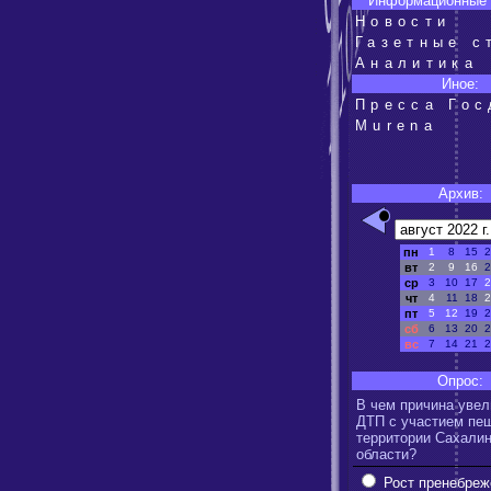
Информационные 
Новости
Газетные с
Аналитика
Иное:
Пресса Го
Murena
Архив:
пн
1
8
15
2
вт
2
9
16
2
ср
3
10
17
2
чт
4
11
18
2
пт
5
12
19
2
сб
6
13
20
2
вс
7
14
21
2
Опрос:
В чем причина увел
ДТП с участием пе
территории Сахали
области?
Рост пренебреж