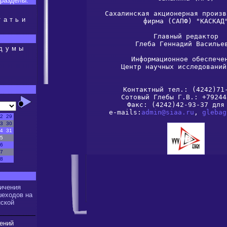
разделы:
Сахалинская акционерная произв
татьи
фирма (САПФ) "КАСКАД"
Главный редактор

Глеба Геннадий Васильев
сдумы
Информационное обеспечен
Центр научных исследований
Контактный тел.: (4242)71-
Сотовый Глебы Г.В.: +79244
Факс: (4242)42-93-37 для 
e-mails:
admin@siaa.ru
, 
glebag
2
29
3
30
4
31
5
6
7
8
ичения
шеходов на
нской
ений