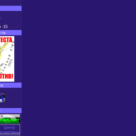
.
ю
-15
ста:
а:
: