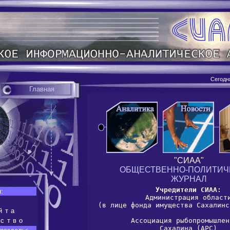
Сегодн
Главная
"СИАА"
ОБЩЕСТВЕННО-ПОЛИТИЧ
ЖУРНАЛ
Учредители СИАА:
:

Администрация области
(в лице фонда имущества Сахалинс
йта
ество
Ассоциация рыбопромышлен
Сахалина (АРС)
