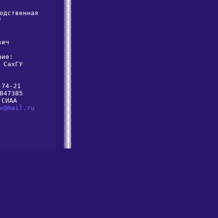
одственная



ич

ие:

 СахГУ

74-21

847385

СИАА

v@mail.ru