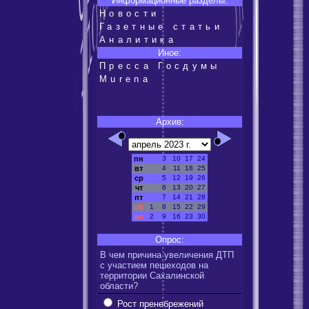
Информационные разделы:
Новости
Газетные статьи
Аналитика
Иное:
Пресса Госдумы
Murena
Архив:
пн
3
10
17
24
вт
4
11
18
25
ср
5
12
19
26
чт
6
13
20
27
пт
7
14
21
28
сб
1
8
15
22
29
вс
2
9
16
23
30
Опрос:
В чем причина увеличения ДТП
с участием пешеходов на
территории Сахалинской
области?
Рост пренебрежений