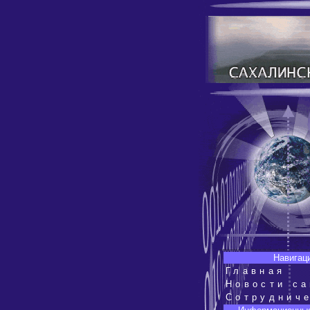
Навигац
Главная
Новости са
Сотруднич