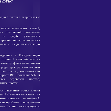
ТВИИ
дий Селезнев встретился с
ежпарламентских связей,
ских отношений, положение
и и судьба участников
мировой войны, вероятность
анных с введением санкций
уждением в Госдуме идеи
 стороной санкций против
т катастрофически не только
редь для русскоязычного
о его оценке, экономика его
прирост ВВП составил 5%. В
ых перевозок, портов,
ышленности.
тся различные точки зрения
и, Г.Селезнев высказался за
экономических отношений.
а на проблему с получением
ане Латвии, на ситуацию с