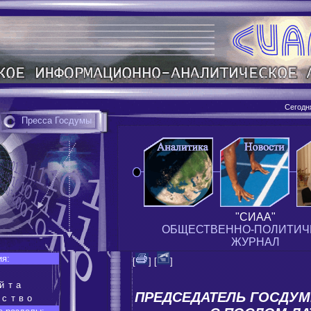
Сегодн
Пресса Госдумы
"СИАА"
ОБЩЕСТВЕННО-ПОЛИТИЧ
ЖУРНАЛ
ия:
[
] [
]
йта
ПРЕДСЕДАТЕЛЬ ГОСДУМ
ество