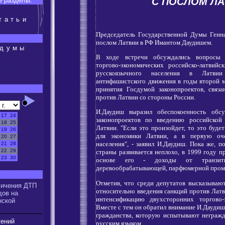
С ПОСЛОМ ЛА
 разделы:
татьи
Председатель Государственной Думы Генна
послом Латвии в РФ Имантом Даудишем.
сдумы
В ходе встречи обсуждались вопросы м
торгово-экономических российско-латвий
русскоязычного населения в Латви
антифашистского движения в годы второй 
:
принятия Госдумой законопроектов, связ
против Латвии со стороны России.
И.Даудиш выразил обеспокоенность обс
17
24
законопроектов по введению российской
18
25
Латвии. "Если это произойдет, то это буде
19
26
для экономики Латвии, а в первую оче
20
27
населения", - заявил И.Даудиш. Пока же, п
21
28
22
29
страны развивается неплохо, в 1999 году 
23
30
основе его - доходы от транзитн
деревообрабатывающей, парфюмерной пром
:
Отметив, что среди депутатов высказываю
личения ДТП
относительно введения санкций против Латви
дов на
интенсификацию двухсторонних торгово-
нской
Вместе с тем он обратил внимание И.Даудиш
гражданства, которую испытывают негражд
жений
русским языком.