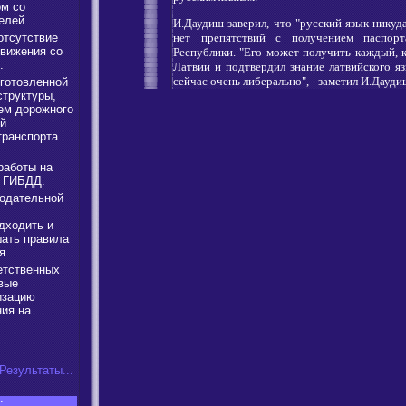
м со
елей.
И.Даудиш заверил, что "русский язык никуд
нет препятствий с получением паспорт
отсутствие
движения со
Республики. "Его может получить каждый, к
.
Латвии и подтвердил знание латвийского яз
сейчас очень либерально", - заметил И.Дауди
готовленной
труктуры,
ем дорожного
ой
транспорта.
работы на
ы ГИБДД.
одательной
дходить и
шать правила
я.
етственных
вые
изацию
ния на
Результаты...
: