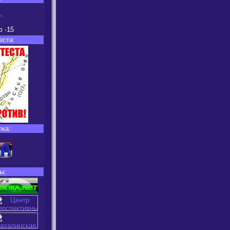
г.
ю
-15
еста:
пка:
ы: