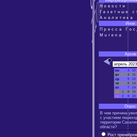
Информационные
Новости
Газетные с
Аналитика
Иное:
Пресса Го
Murena
Архив
пн
3
10
вт
4
11
ср
5
12
чт
6
13
пт
7
14
сб
1
8
15
вс
2
9
16
Опрос
В чем причина уве
с участием пешехо
территории Сахали
области?
Рост пренебре