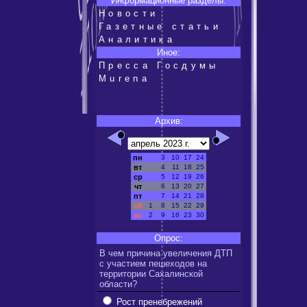
Информационные разделы:
Новости
Газетные статьи
Аналитика
Иное:
Пресса Госдумы
Murena
Архив:
пн
3
10
17
24
вт
4
11
18
25
ср
5
12
19
26
чт
6
13
20
27
пт
7
14
21
28
сб
1
8
15
22
29
вс
2
9
16
23
30
Опрос:
В чем причина увеличения ДТП
с участием пешеходов на
территории Сахалинской
области?
Рост пренебрежений