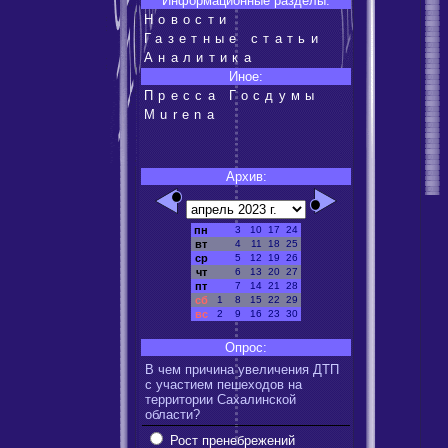
Информационные разделы:
Новости
Газетные статьи
Аналитика
Иное:
Пресса Госдумы
Murena
Архив:
пн
3
10
17
24
вт
4
11
18
25
ср
5
12
19
26
чт
6
13
20
27
пт
7
14
21
28
сб
1
8
15
22
29
вс
2
9
16
23
30
Опрос:
В чем причина увеличения ДТП
с участием пешеходов на
территории Сахалинской
области?
Рост пренебрежений