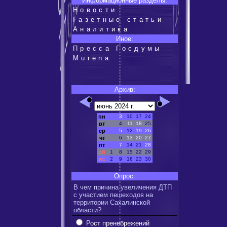
Информационные разделы:
Новости
Газетные статьи
Аналитика
Иное:
Пресса Госдумы
Murena
Архив:
пн
3
10
17
24
вт
4
11
18
25
ср
5
12
19
26
чт
6
13
20
27
пт
7
14
21
28
сб
1
8
15
22
29
вс
2
9
16
23
30
Опрос:
В чем причина увеличения ДТП
с участием пешеходов на
территории Сахалинской
области?
Рост пренебрежений