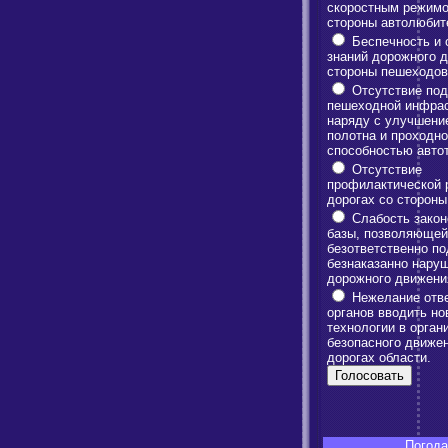
скоростным режимо
стороны автолюбит
Беспечность и 
знаний дорожного 
стороны пешеходов
Отсутствие под
пешеходной инфрас
наряду с улучшени
полотна и проходн
способностью авто
Отсутствие
профилактической 
дорогах со сторон
Слабость закон
базы, позволяющей
безответственно по
безнаказанно нару
дорожного движени
Нежелание отв
органов вводить но
технологии в орган
безопасного движе
дорогах области.
Погода