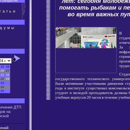
лет: сегодня молодеж
 разделы:
помогать рыбакам и п
татьи
во время важных пу
сдумы
В э
студе
отмеч
За э
:
инфр
стр
произ
трудил
19
26
20
27
Студ
21
28
государственного технического университ
22
29
были активными участниками движения сту
23
24
года в институте существовал комсомольс
25
студент и молодой преподаватель должны 
учебных корпусов 20 часов в течение учебно
:
личения ДТП
дов на
нской
жений