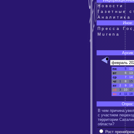
Информационные
Новости
Газетные с
Аналитика
Иное:
Пресса Го
Murena
Архив
пн
5
12
вт
6
13
ср
7
14
чт
1
8
15
пт
2
9
16
сб
3
10
17
вс
4
11
18
Опрос
В чем причина уве
с участием пешехо
территории Сахали
области?
Рост пренебре