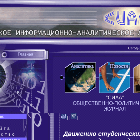
Сегодн
Главная
"СИАА"
ОБЩЕСТВЕННО-ПОЛИТИЧ
ЖУРНАЛ
ия:
[
] [
]
йта
Движению студенческих
ество