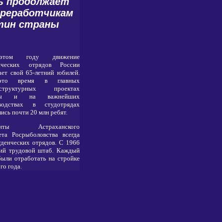
ь продолжает
ереработчикам
тин страны
том году движение
нческих отрядов России
ает свой 65-летний юбилей.
то время в главных
аструктурных проектах
аны и на важнейших
водствах в студотрядах
ись почти 20 млн ребят.
енты Астраханского
ета Росрыболовства всегда
денческих отрядов. С 1966
кий трудовой штаб. Каждый
были отработать на стройке
го года.