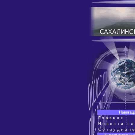
Навигац
Главная
Новости са
Сотруднич