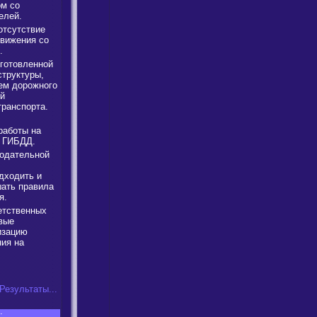
м со
елей.
отсутствие
движения со
.
готовленной
труктуры,
ем дорожного
ой
транспорта.
работы на
ы ГИБДД.
одательной
дходить и
шать правила
я.
етственных
вые
изацию
ния на
Результаты...
: