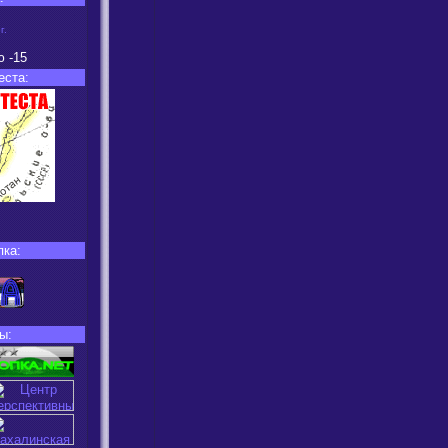
г.
ю
-15
еста:
пка:
ы: