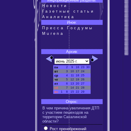
Информационные разделы:
Новости
Газетные статьи
Аналитика
Иное:
Пресса Госдумы
Murena
Архив:
пн
2
9
16
23
30
вт
3
10
17
24
ср
4
11
18
25
чт
5
12
19
26
пт
6
13
20
27
сб
7
14
21
28
вс
1
8
15
22
29
Опрос:
В чем причина увеличения ДТП
с участием пешеходов на
территории Сахалинской
области?
Рост пренебрежений