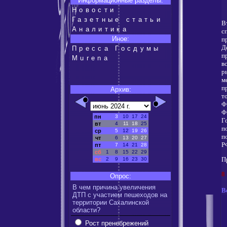
Информационные разделы:
Новости
Газетные статьи
В
Аналитика
с
Иное:
п
Д
Пресса Госдумы
п
Murena
в
р
м
п
Архив:
т
Ф
Ф
пн
3
10
17
24
Г
вт
4
11
18
25
п
ср
5
12
19
26
п
чт
6
13
20
27
Р
пт
7
14
21
28
сб
1
8
15
22
29
П
вс
2
9
16
23
30
8
Опрос:
В чем причина увеличения
В
ДТП с участием пешеходов на
территории Сахалинской
области?
Рост пренебрежений