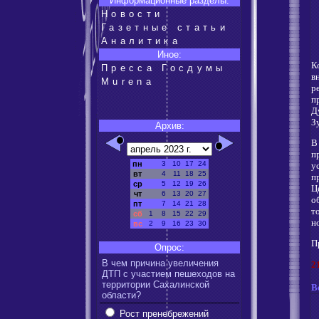
Информационные разделы:
Новости
Газетные статьи
Аналитика
Иное:
К
Пресса Госдумы
в
Murena
р
п
Д
З
Архив:
В
п
пн
3
10
17
24
у
вт
4
11
18
25
п
ср
5
12
19
26
Ц
чт
6
13
20
27
о
пт
7
14
21
28
т
сб
1
8
15
22
29
н
вс
2
9
16
23
30
П
Опрос:
В чем причина увеличения
2
ДТП с участием пешеходов на
территории Сахалинской
В
области?
Рост пренебрежений