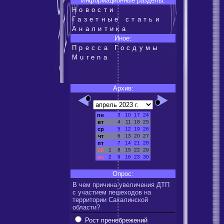
Информационные разделы:
Новости
Газетные статьи
Аналитика
Иное:
Пресса Госдумы
Murena
Архив:
пн
3
10
17
24
вт
4
11
18
25
ср
5
12
19
26
чт
6
13
20
27
пт
7
14
21
28
сб
1
8
15
22
29
вс
2
9
16
23
30
Опрос:
В чем причина увеличения ДТП
с участием пешеходов на
территории Сахалинской
области?
Рост пренебрежений