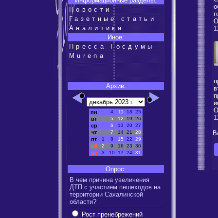
Информационные разделы:
о
Новости
г
Газетные статьи
О
Аналитика
1
Иное:
Пресса Госдумы
Murena
п
Архив:
в
п
и
О
пн
4
11
18
25
1
вт
5
12
19
26
ср
6
13
20
27
чт
7
14
21
28
В
пт
1
8
15
22
29
сб
2
9
16
23
30
вс
3
10
17
24
31
Опрос:
В чем причина увеличения
ДТП с участием пешеходов на
территории Сахалинской
области?
Рост пренебрежений