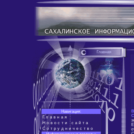
Главная
В
Навигация:
С
Главная
з
Новости сайта
Е
Сотрудничество
о
С