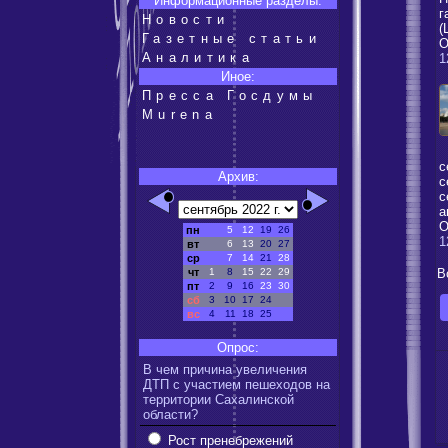
Информационные разделы:
г
Новости
(
Газетные статьи
О
Аналитика
1
Иное:
Пресса Госдумы
Murena
с
Архив:
с
с
а
О
пн
5
12
19
26
1
вт
6
13
20
27
ср
7
14
21
28
чт
1
8
15
22
29
В
пт
2
9
16
23
30
сб
3
10
17
24
вс
4
11
18
25
Опрос:
В чем причина увеличения
ДТП с участием пешеходов на
территории Сахалинской
области?
Рост пренебрежений