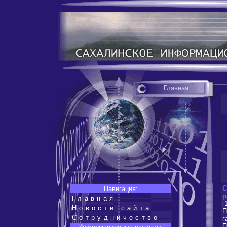
Главная
С
Навигация:
р
Главная
[
Новости сайта
П
Сотрудничество
г
П