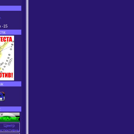
.
ю
-15
ста:
а:
: