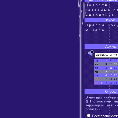
Информационные 
Новости
Газетные с
Аналитика
Иное:
Пресса Го
Murena
Архив:
пн
2
9
16
вт
3
10
17
ср
4
11
18
чт
5
12
19
пт
6
13
20
сб
7
14
21
вс
1
8
15
22
Опрос:
В чем причина увел
ДТП с участием пе
территории Сахали
области?
Рост пренебреж