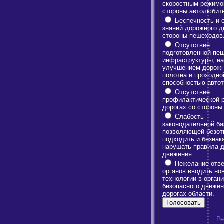
скоростным режимо
стороны автолюбит
Беспечность и 
знаний дорожного д
стороны пешеходов
Отсутствие
подготовленной пе
инфраструктуры, на
улучшением дорожн
полотна и проходно
способностью автот
Отсутствие
профилактической 
дорогах со сторон
Слабость
законодательной ба
позволяющей безот
подходить и безнак
нарушать правила 
движения.
Нежелание отве
органов вводить но
технологии в орган
безопасного движен
дорогах области.
Ре