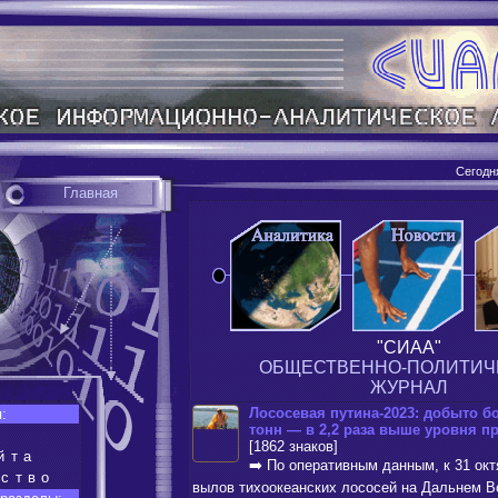
Сегодн
Главная
"СИАА"
ОБЩЕСТВЕННО-ПОЛИТИЧ
ЖУРНАЛ
Лососевая путина-2023: добыто бо
:
тонн — в 2,2 раза выше уровня п
[1862 знаков]
йта
➡️ По оперативным данным, к 31 окт
ество
вылов тихоокеанских лососей на Дальнем В