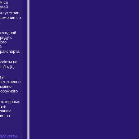
м со
елей.
отсутствие
вижения со
.
шеходной
ряду с
ого
й
ранспорта.
работы на
ы ГИБДД.
зы,
ветственно
азанно
дорожного
тственных
вые
изацию
ия на
зультаты...