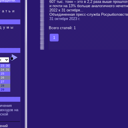
разделы:
607 тыс. тонн – это в 2,2 раза выше прошло
и почти на 13% больше аналогичного нечетно
2022 к 31 октября...
татьи
Объединенная пресс-служба Росрыболовств
31 октября 2023 г.
сдумы
Всего статей: 1
1
23
30
24
31
25
26
27
28
29
ичения
шеходов на
нской
ений