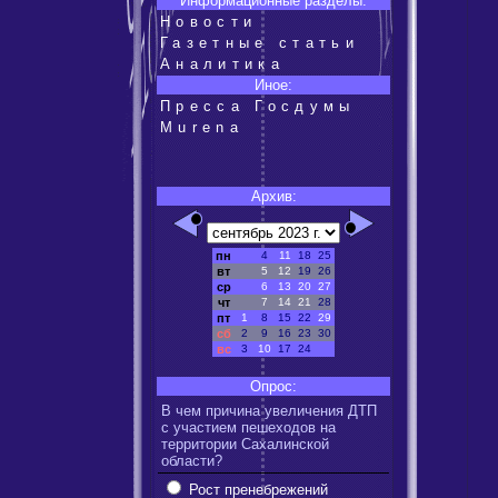
Информационные разделы:
Новости
Газетные статьи
Аналитика
Иное:
Пресса Госдумы
Murena
Архив:
пн
4
11
18
25
вт
5
12
19
26
ср
6
13
20
27
чт
7
14
21
28
пт
1
8
15
22
29
сб
2
9
16
23
30
вс
3
10
17
24
Опрос:
В чем причина увеличения ДТП
с участием пешеходов на
территории Сахалинской
области?
Рост пренебрежений