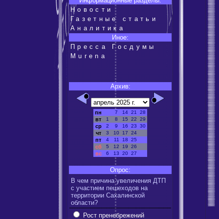
Информационные разделы:
Новости
Газетные статьи
Аналитика
Иное:
Пресса Госдумы
Murena
Архив:
пн
7
14
21
28
вт
1
8
15
22
29
ср
2
9
16
23
30
чт
3
10
17
24
пт
4
11
18
25
сб
5
12
19
26
вс
6
13
20
27
Опрос:
В чем причина увеличения ДТП
с участием пешеходов на
территории Сахалинской
области?
Рост пренебрежений