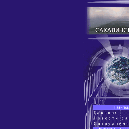
Навигац
Главная
Новости са
Сотруднич