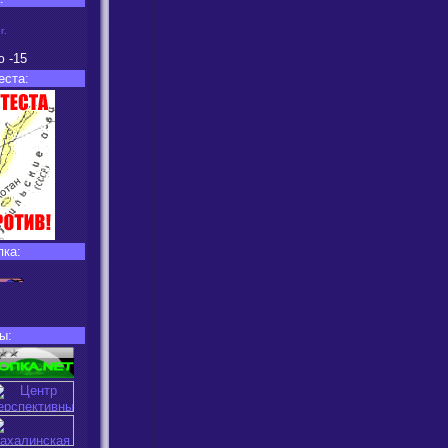
г.
ю
-15
еста:
пка:
ы: