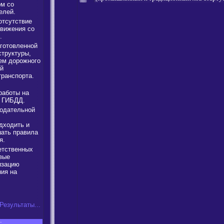
м со
елей.
отсутствие
движения со
.
готовленной
труктуры,
ем дорожного
ой
транспорта.
работы на
ы ГИБДД.
одательной
дходить и
шать правила
я.
етственных
вые
изацию
ния на
Результаты...
: