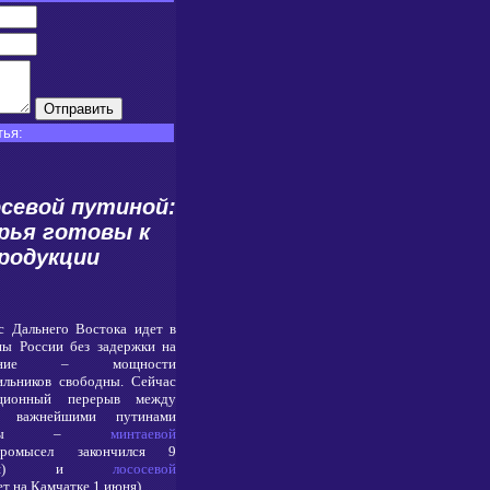
ья:
севой путиной:
рья готовы к
родукции
с Дальнего Востока идет в
ны России без задержки на
нение – мощности
ильников свободны. Сейчас
иционный перерыв между
я важнейшими путинами
раны –
минтаевой
цпромысел закончился 9
реля) и
лососевой
т на Камчатке 1 июня).