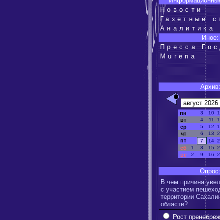
Информационные
Новости
Газетные с
Аналитика
Иное:
Пресса Го
Murena
Архив
пн
3
10
1
вт
4
11
1
ср
5
12
1
чт
6
13
2
пт
7
14
2
сб
1
8
15
2
вс
2
9
16
2
Опрос
В чем причина уве
с участием пешехо
территории Сахали
области?
Рост пренебре