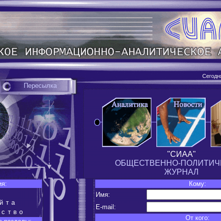
Сегодн
Пересылка
"СИАА"
ОБЩЕСТВЕННО-ПОЛИТИЧ
ЖУРНАЛ
ия:
Кому:
Имя:
йта
E-mail:
ество
От кого: