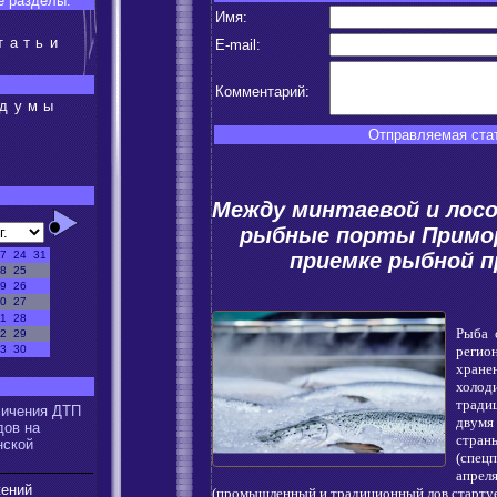
 разделы:
Имя:
татьи
E-mail:
Комментарий:
сдумы
Отправляемая стат
:
Между минтаевой и лосо
рыбные порты Примо
приемке рыбной п
7
24
31
8
25
9
26
0
27
1
28
Рыба 
2
29
регио
3
30
хра
холод
:
трад
личения ДТП
двум
дов на
ст
нской
(спе
ап
жений
(промышленный и традиционный лов стартуе