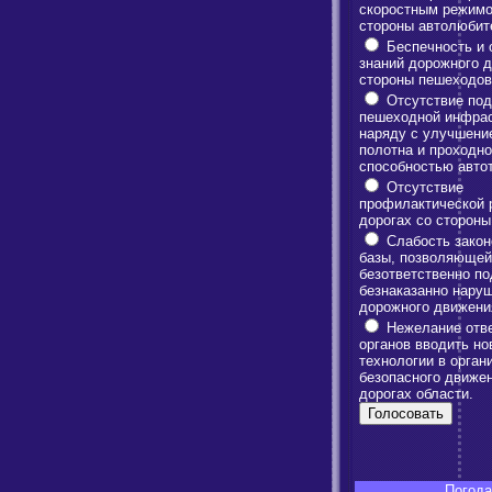
скоростным режимо
стороны автолюбит
Беспечность и 
знаний дорожного 
стороны пешеходов
Отсутствие под
пешеходной инфрас
наряду с улучшени
полотна и проходн
способностью авто
Отсутствие
профилактической 
дорогах со сторон
Слабость закон
базы, позволяющей
безответственно по
безнаказанно нару
дорожного движени
Нежелание отв
органов вводить но
технологии в орган
безопасного движе
дорогах области.
Погода