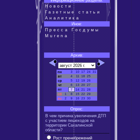
Информационные разделы:
Новости
Газетные статьи
Аналитика
Иное:
Пресса Госдумы
Murena
Архив:
пн
3
10
17
24
31
вт
4
11
18
25
ср
5
12
19
26
чт
6
13
20
27
пт
7
14
21
28
сб
1
8
15
22
29
вс
2
9
16
23
30
Опрос:
В чем причина увеличения ДТП
с участием пешеходов на
территории Сахалинской
области?
Рост пренебрежений