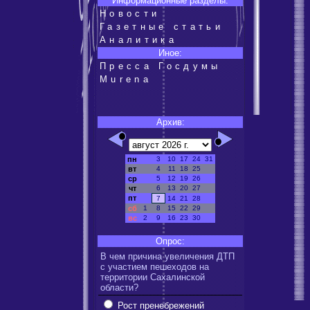
Информационные разделы:
Новости
Газетные статьи
Аналитика
Иное:
Пресса Госдумы
Murena
Архив:
пн
3
10
17
24
31
вт
4
11
18
25
ср
5
12
19
26
чт
6
13
20
27
пт
7
14
21
28
сб
1
8
15
22
29
вс
2
9
16
23
30
Опрос:
В чем причина увеличения ДТП
с участием пешеходов на
территории Сахалинской
области?
Рост пренебрежений